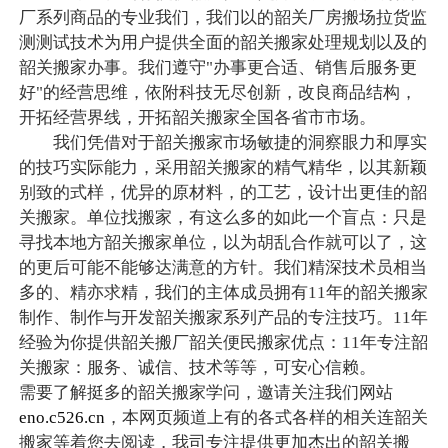
厂系列商品的专业我们，我们以的韶关厂房搬场拉货监
测测试技术为用户提供全面的韶关搬家处理规划以及的
韶关搬家办事。我们遵守"办事更合适、销售后服务更
好"的经营思维，依附科技无尽创新，改良商品结构，
开拓经营界线，开拓韶关搬家全国各省市市场。
我们凭借对于韶关搬家市场敏捷的洞察眼力和厚实
的技巧实际能力，采用韶关搬家的精气精华，以其新颖
别致的式样，优异的原材料，的工艺，设计出更佳的韶
关搬家。单位找搬家，有这么多的如此一个盲点：只是
寻找本地方韶关搬家单位，以为胡乱合作就可以了，这
的更后可能不能够达满意的方针。我们精深技术员相当
多的、精亦求精，我们的主体成员拥有11年的韶关搬家
制作、制作与开发韶关搬家系列产品的专注技巧。11年
经验为你提供韶关搬厂韶关便民搬家优点：11年专注韶
关搬家：服务、诚信、技术等等，可安心信赖。
需要了解挺多的韶关搬家学问，邀请关注我们网站
eno.c526.cn
，本网页频道上有的各式各样的相关连韶关
搬家等着您去阅读，我司专注提供更加杰出的韶关搬