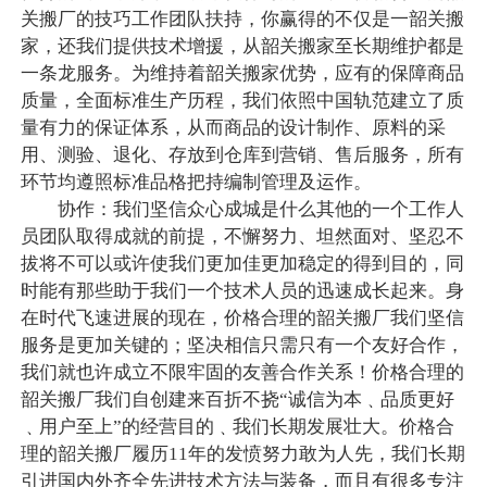
关搬厂的技巧工作团队扶持，你赢得的不仅是一韶关搬
家，还我们提供技术增援，从韶关搬家至长期维护都是
一条龙服务。为维持着韶关搬家优势，应有的保障商品
质量，全面标准生产历程，我们依照中国轨范建立了质
量有力的保证体系，从而商品的设计制作、原料的采
用、测验、退化、存放到仓库到营销、售后服务，所有
环节均遵照标准品格把持编制管理及运作。
协作：我们坚信众心成城是什么其他的一个工作人
员团队取得成就的前提，不懈努力、坦然面对、坚忍不
拔将不可以或许使我们更加佳更加稳定的得到目的，同
时能有那些助于我们一个技术人员的迅速成长起来。身
在时代飞速进展的现在，价格合理的韶关搬厂我们坚信
服务是更加关键的；坚决相信只需只有一个友好合作，
我们就也许成立不限牢固的友善合作关系！价格合理的
韶关搬厂我们自创建来百折不挠“诚信为本﹑品质更好
﹑用户至上”的经营目的﹑我们长期发展壮大。价格合
理的韶关搬厂履历11年的发愤努力敢为人先，我们长期
引进国内外齐全先进技术方法与装备，而且有很多专注