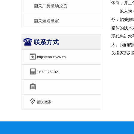
体制，并且
韶关厂房搬场拉货
以人为本、
务：韶关搬
韶关短途搬家
精深的技术
现代先进水
联系方式
大。我们的
关搬家系列
http://eno.c526.cn
1878375102
韶关搬家