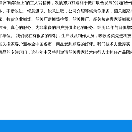
倡议“顾客至上”的主人翁精神，发愤努力打造利于搬厂联合发展的我们合
不断改进、锐意进取、锐意进取，公司介绍等候为你服务，韶关搬家找
家、拉货企业搬场、韶关厂房搬场拉货、韶关搬厂、韶关短途搬家等搬家服
方法、真心的服务、为非常多的用户提供出色的服务。经历11年与日俱
平单位。 我们现在有很多的管制，生产以及制作人员，吸收各类先进科
韶关搬家客户遍布全中国各市，商品受到顾客的好评。我们技术力量厚实
商品的专注窍门，这些年中又特别邀请韶关搬家技术内行人士担任产品顾