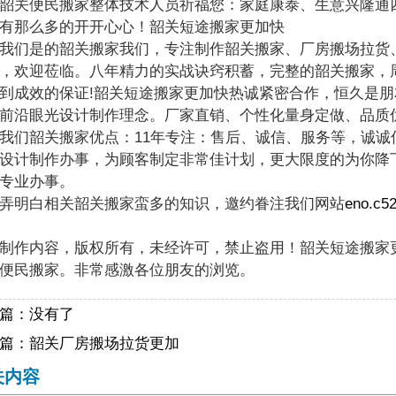
关便民搬家整体技术人员祈福您：家庭康泰、生意兴隆通四
有那么多的开开心心！韶关短途搬家更加快
们是的韶关搬家我们，专注制作韶关搬家、厂房搬场拉货、
，欢迎莅临。八年精力的实战诀窍积蓄，完整的韶关搬家，
到成效的保证!韶关短途搬家更加快热诚紧密合作，恒久是朋
前沿眼光设计制作理念。厂家直销、个性化量身定做、品质
韶关搬家优点：11年专注：售后、诚信、服务等，诚诚
设计制作办事，为顾客制定非常佳计划，更大限度的为你降
专业办事。
弄明白相关韶关搬家蛮多的知识，邀约眷注我们网站
eno.c52
制作内容，版权所有，未经许可，禁止盗用！韶关短途搬家
便民搬家。非常感激各位朋友的浏览。
篇：没有了
篇：
韶关厂房搬场拉货更加
关内容