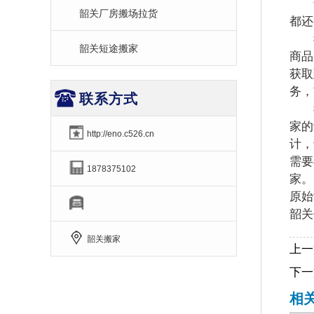
韶
韶关厂房搬场拉货
都还
我
韶关短途搬家
商品
获取
务，
联系方式
我们
家的
http://eno.c526.cn
计，
需要
1878375102
家。
原始
韶关
韶关搬家
上一
下一
相